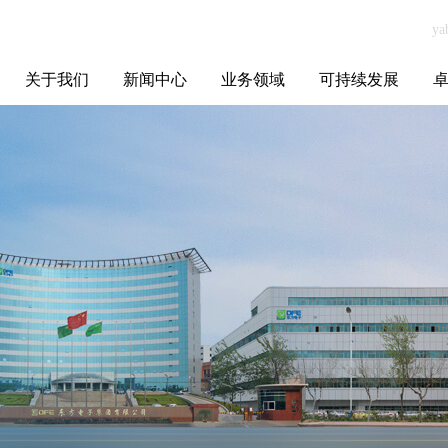
关于我们
新闻中心
业务领域
可持续发展
集团介绍
全球布局
发展历程
资源资质
联系我们
yabo.com上海宝
媒体聚焦
智能电网
智慧能源
智慧城市
招标信息
ESG报告
博
优妮实业有限公
司新闻