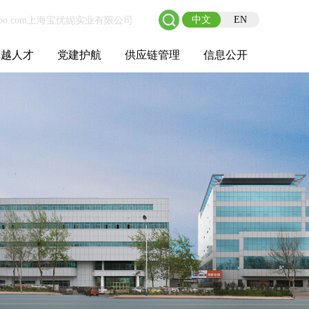
中文
EN
卓越人才
党建护航
供应链管理
信息公开
士后工作站
人才理念
职业成长
校园招聘
社会招聘
招聘动态
党建在线
教育实践
供应链介绍
供应链合作
基本信息
管理架构
人事薪酬
经营成果
重大事项