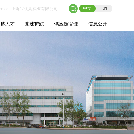
中文
EN
卓越人才
党建护航
供应链管理
信息公开
士后工作站
人才理念
职业成长
校园招聘
社会招聘
招聘动态
党建在线
教育实践
供应链介绍
供应链合作
基本信息
管理架构
人事薪酬
经营成果
重大事项