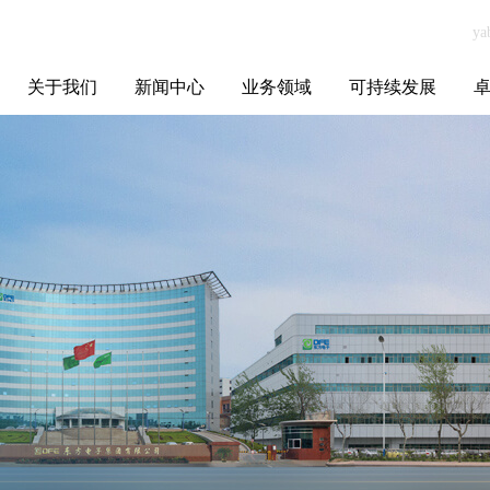
关于我们
新闻中心
业务领域
可持续发展
集团介绍
全球布局
发展历程
资源资质
联系我们
yabo.com上海宝
媒体聚焦
智能电网
智慧能源
智慧城市
招标信息
ESG报告
博
优妮实业有限公
司新闻