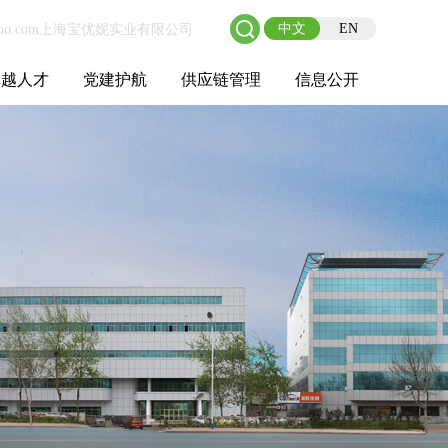
中文
EN
卓越人才
党建护航
供应链管理
信息公开
士后工作站
人才理念
职业成长
校园招聘
社会招聘
招聘动态
党建在线
教育实践
供应链介绍
供应链合作
基本信息
管理架构
人事薪酬
经营成果
重大事项