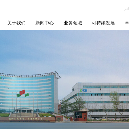
关于我们
新闻中心
业务领域
可持续发展
集团介绍
全球布局
发展历程
资源资质
联系我们
yabo.com上海宝
媒体聚焦
智能电网
智慧能源
智慧城市
招标信息
ESG报告
博
优妮实业有限公
司新闻